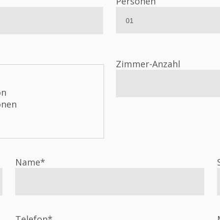
Personen
Zimmer-Anzahl
on
onen
Name*
Telefon*